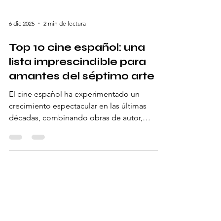
6 dic 2025
2 min de lectura
Top 10 cine español: una
lista imprescindible para
amantes del séptimo arte
El cine español ha experimentado un
crecimiento espectacular en las últimas
décadas, combinando obras de autor,
grandes producciones y películas que han
dejado huella tanto dentro como fuera del
país. Si buscas una selección variada con las
mejores películas nacionales, aquí tienes el
top 10 cine español, pensado para que
disfrutes de historias potentes,
interpretaciones memorables y géneros para
todos los gustos. Top 10 cine español 1. El