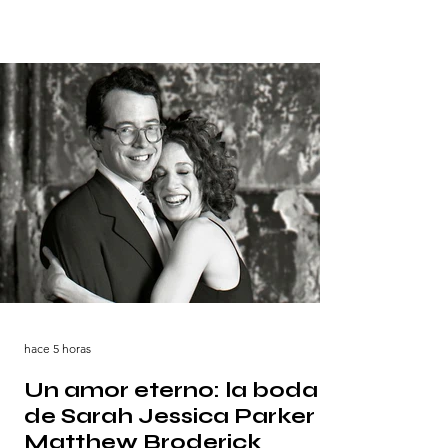
sinceras expresiones de su profunda
conexión. Así fue la encantadora boda de
Madelaine Brockway y Jacob LaGrone. Una
historia de amor construida sobre la
conexión La historia de Madelaine Brockway
y Jacob LaGrone se basa en una pro
hace 5 horas
Un amor eterno: la boda
de Sarah Jessica Parker y
Matthew Broderick