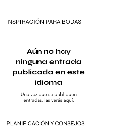
hace 5 horas
2 min de lectura
INSPIRACIÓN PARA BODAS
Vestidos de novia
icónicos de
celebridades que
hicieron historia
Aún no hay
ninguna entrada
publicada en este
idioma
Una vez que se publiquen
entradas, las verás aquí.
PLANIFICACIÓN Y CONSEJOS