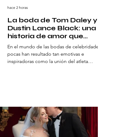
hace 2 horas
La boda de Tom Daley y
Dustin Lance Black: una
historia de amor que
cautivó al mundo
En el mundo de las bodas de celebridades,
pocas han resultado tan emotivas e
inspiradoras como la unión del atleta
olímpico británico Tom Daley y el cineasta
estadounidense Dustin Lance Black. Su
boda, celebrada el 6 de mayo de 2017, no
fue solamente una declaración de amor, sino
también un poderoso mensaje de igualdad
y de la alegría de vivir con autenticidad. Un
amor que trascendió fronteras Tom Daley,
reconocido saltador y medallista olímpico, y
Dustin Lance Black, guionis