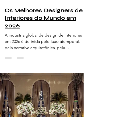
Os Melhores Designers de
Interiores do Mundo em
2026
A indústria global de design de interiores
em 2026 é definida pelo luxo atemporal,
pela narrativa arquitetônica, pela
sustentabilidade, pelo artesanato de
excelência e por espaços profundamente
personalizados. Os principais designers de
interiores da atualidade estão moldando
não apenas residências privadas, mas
também hotéis de luxo, restaurantes, iates,
boutiques de moda e destinos culturais ao
redor do mundo. De Paris e Milão a Nova
York, Londres, Dubai, São Paulo e Tóquio