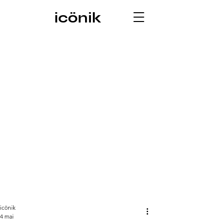
icönik
icönik
4 mai