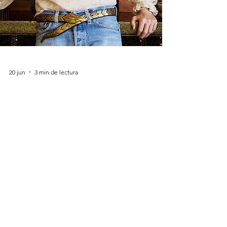
20 jun
3 min de lectura
Los Mejores Diseñadores
de Interiores del Mundo en
2026
La industria global del diseño de interiores
en 2026 está definida por el lujo atemporal,
la narrativa arquitectónica, la sostenibilidad,
la excelencia artesanal y los espacios
profundamente personalizados. Los
principales diseñadores de interiores de la
actualidad están dando forma no solo a