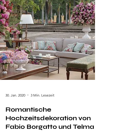
Funktionalität auf perfekte Weise. Gestaltet
vom renommierten Interior-Designer Henry
Boyle in Zusammenarbeit mit Vicente–Burin
Architects, verkörpert diese spektakuläre
Residenz
30. Jan. 2020
3 Min. Lesezeit
Romantische
Hochzeitsdekoration von
Fabio Borgatto und Telma