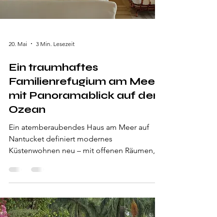
20. Mai
3 Min. Lesezeit
Ein traumhaftes
Familienrefugium am Meer
mit Panoramablick auf den
Ozean
Ein atemberaubendes Haus am Meer auf
Nantucket definiert modernes
Küstenwohnen neu – mit offenen Räumen,
lichtdurchfluteten Innenbereichen und einer
entspannten familiären Atmosphäre.
Entworfen als einladender Rückzugsort für
eine große Familie und ihre Gäste, vereint
das Anwesen Eleganz, Komfort und