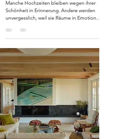
Manche Hochzeiten bleiben wegen ihrer
Schönheit in Erinnerung. Andere werden
unvergesslich, weil sie Räume in Emotion
verwandeln. Mit diesem außergewöhnlichen
Projekt schuf House of Kirschner ein
monumentales Hochzeitserlebnis, bei dem
Architektur, Licht, Floristik und Atmosphäre
zu einer zeitlosen Feier der Liebe
verschmolzen. In einer historischen Location
voller Geschichte und Charakter gelegen,
ehrte das Design zugleich Tradition und
Transformation. Das Ergebnis war eine