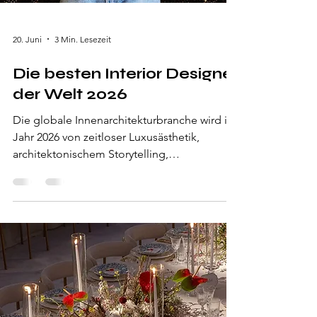
20. Juni
3 Min. Lesezeit
Die besten Interior Designer
der Welt 2026
Die globale Innenarchitekturbranche wird im
Jahr 2026 von zeitloser Luxusästhetik,
architektonischem Storytelling,
Nachhaltigkeit, handwerklicher Exzellenz
und individuell gestalteten Räumen geprägt.
Die führenden Interior Designer von heute
gestalten nicht nur private Residenzen,
sondern auch Luxushotels, Restaurants,
Yachten, Modeboutiquen und kulturelle
Destinationen auf der ganzen Welt. Von Paris
und Mailand über New York, London, Dubai,
São Paulo bis nach Tokio definiere