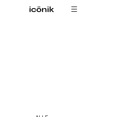
icönik