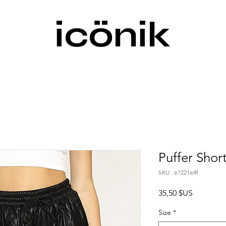
icönik
Puffer Shor
SKU : e7221e4f
Prix
35,50 $US
Size
*