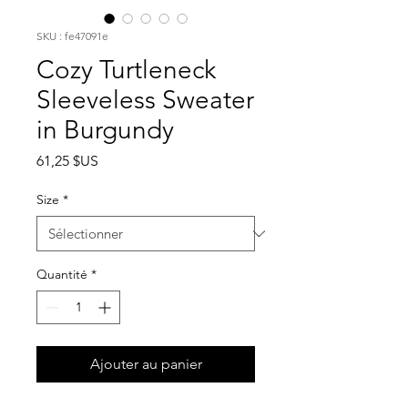
SKU : fe47091e
Cozy Turtleneck
Sleeveless Sweater
in Burgundy
Prix
61,25 $US
Size
*
Quantité
*
Ajouter au panier