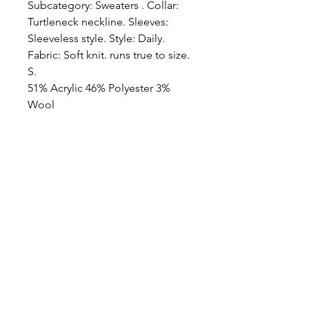
Subcategory: Sweaters . Collar: 
Turtleneck neckline. Sleeves: 
Sleeveless style. Style: Daily. 
Fabric: Soft knit. runs true to size. 
S. 
51% Acrylic 46% Polyester 3%
Wool
icönik
© icönik 2026. Tous droits réservés