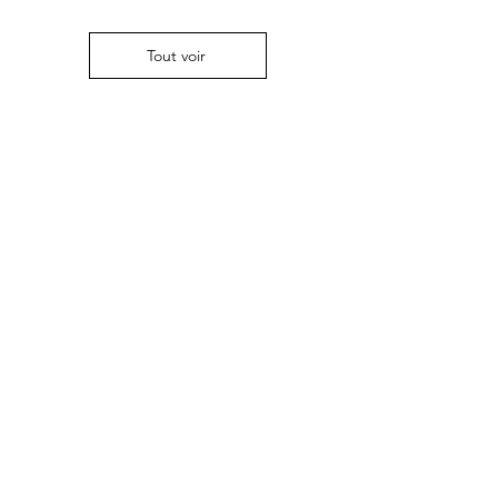
Tout voir
Unisex Heavy Blend Hoodie | Gildan
Classic Dad Hat | Y
18500
Prix
19,75 $US
Prix
31,25 $US