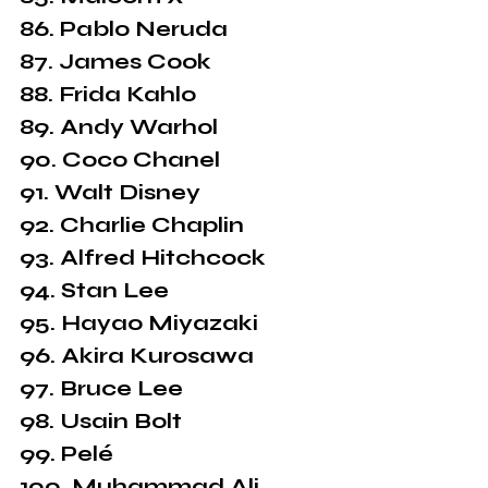
86. Pablo Neruda
87. James Cook
88. Frida Kahlo
89. Andy Warhol
90. Coco Chanel
91. Walt Disney
92. Charlie Chaplin
93. Alfred Hitchcock
94. Stan Lee
95. Hayao Miyazaki
96. Akira Kurosawa
97. Bruce Lee
98. Usain Bolt
99. Pelé
100. Muhammad Ali