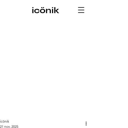
icönik
icönik
21 nov. 2025