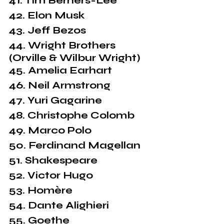
41. Tim Berners-Lee
42. Elon Musk
43. Jeff Bezos
44. Wright Brothers 
(Orville & Wilbur Wright)
45. Amelia Earhart
46. Neil Armstrong
47. Yuri Gagarine
48. Christophe Colomb
49. Marco Polo
50. Ferdinand Magellan
51. Shakespeare
52. Victor Hugo
53. Homère
54. Dante Alighieri
55. Goethe