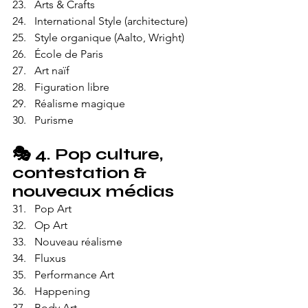
Arts & Crafts
International Style (architecture)
Style organique (Aalto, Wright)
École de Paris
Art naïf
Figuration libre
Réalisme magique
Purisme
🎭 
4. Pop culture, 
contestation & 
nouveaux médias
Pop Art
Op Art
Nouveau réalisme
Fluxus
Performance Art
Happening
Body Art