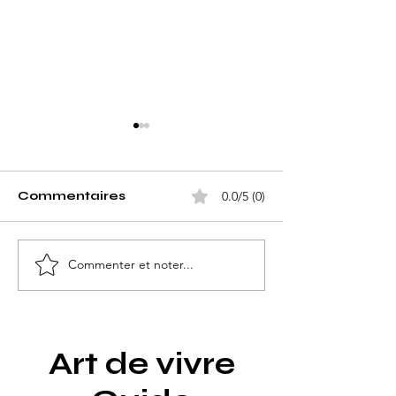
Commentaires
0.0/5 (0)
Commenter et noter...
Freddie Mercury : la
Le parcours i
vie légendaire du
d’Emma Wats
chanteur
d’Hermione à
emblématique de
militante mon
Queen
Art de vivre