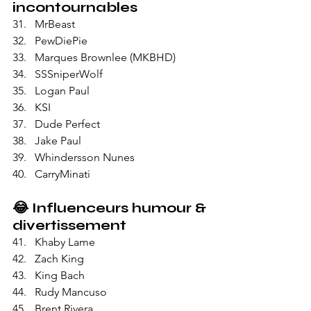
incontournables
MrBeast
PewDiePie
Marques Brownlee (MKBHD)
SSSniperWolf
Logan Paul
KSI
Dude Perfect
Jake Paul
Whindersson Nunes
CarryMinati
😂 
Influenceurs humour & 
divertissement
Khaby Lame
Zach King
King Bach
Rudy Mancuso
Brent Rivera