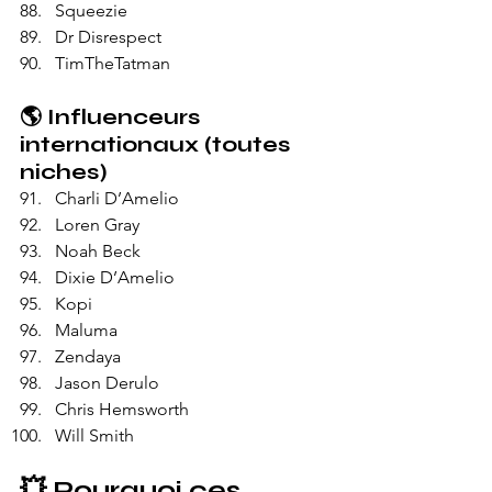
Squeezie
Dr Disrespect
TimTheTatman
🌎 
Influenceurs 
internationaux (toutes 
niches)
Charli D’Amelio
Loren Gray
Noah Beck
Dixie D’Amelio
Kopi
Maluma
Zendaya
Jason Derulo
Chris Hemsworth
Will Smith
💥 Pourquoi ces 