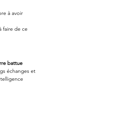
ore à avoir 
faire de ce 
rre battue 
ongs échanges et 
telligence 