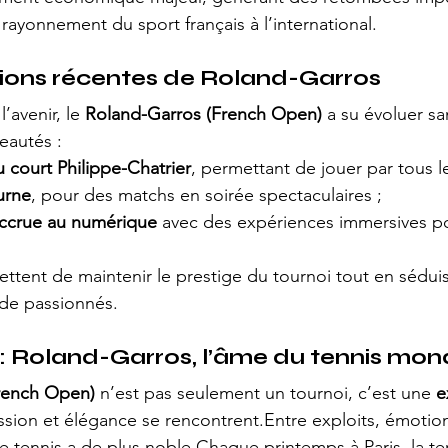
e rayonnement du sport français à l’international.
tions récentes de Roland-Garros
’avenir, le 
Roland-Garros (French Open)
 a su évoluer sa
eautés :
 court Philippe-Chatrier
, permettant de jouer par tous l
urne
, pour des matchs en soirée spectaculaires ;
accrue au numérique
 avec des expériences immersives po
ttent de maintenir le prestige du tournoi tout en sédui
 de passionnés.
: Roland-Garros, l’âme du tennis mon
rench Open)
 n’est pas seulement un tournoi, c’est une 
e
ssion et élégance se rencontrent.Entre exploits, émotions 
le tennis a de plus noble.Chaque printemps à Paris, la te