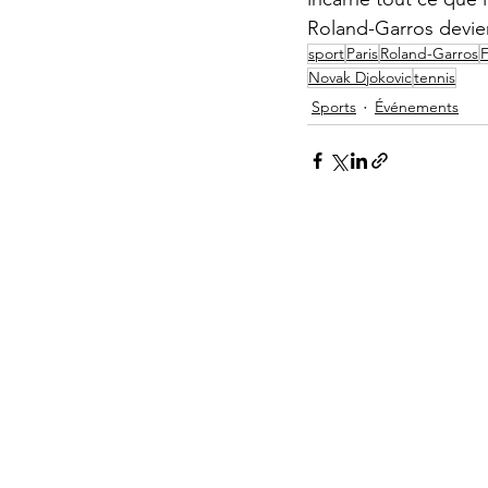
Roland-Garros devie
sport
Paris
Roland-Garros
Novak Djokovic
tennis
Sports
Événements