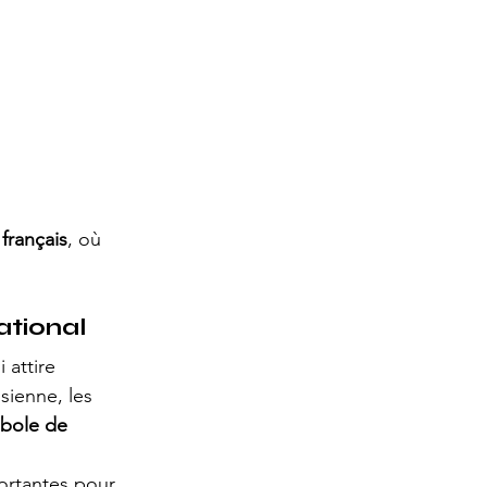
 français
, où 
ational
 attire 
sienne, les 
bole de 
rtantes pour 