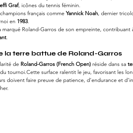
effi Graf
, icônes du tennis féminin.
s champions français comme 
Yannick Noah
, dernier tricol
rnoi en 
1983
.
 marqué Roland-Garros de son empreinte, contribuant à 
ant
.
 la terre battue de Roland-Garros
larité de 
Roland-Garros (French Open)
 réside dans sa 
te
u tournoi.Cette surface ralentit le jeu, favorisant les l
urs doivent faire preuve de patience, d’endurance et d’in
her.