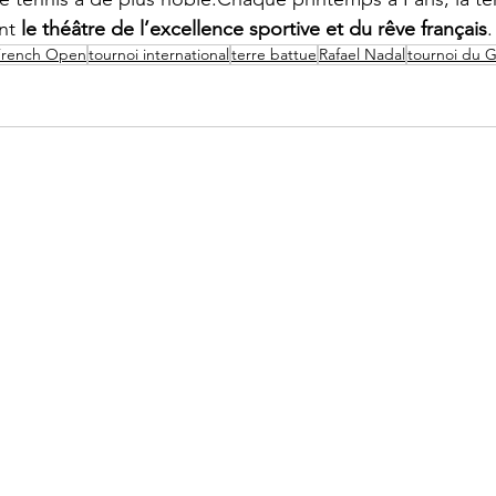
nt 
le théâtre de l’excellence sportive et du rêve français
.
French Open
tournoi international
terre battue
Rafael Nadal
tournoi du 