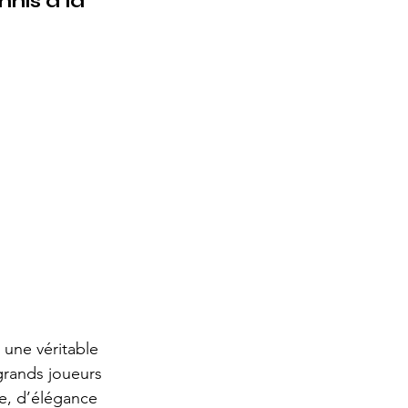
nis à la 
 une véritable 
 grands joueurs 
e, d’élégance 