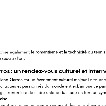
olise également 
le romantisme et la technicité du tennis
 œuvre d’art.
os : un rendez-vous culturel et intern
land-Garros
 est un 
événement culturel majeur
.Le tournoi
 politiques et passionnés du monde entier.L’ambiance pari
 gastronomie et le cadre unique du stade en font un 
sym
çaise
.
ement économique majeur, générant des retombées impo