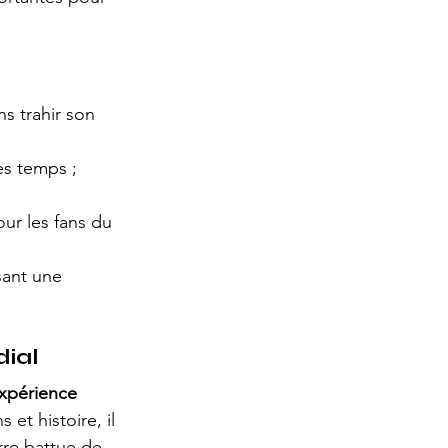
ns trahir son 
es temps ;
ur les fans du 
sant une 
dial
xpérience 
et histoire, il 
rre battue de 