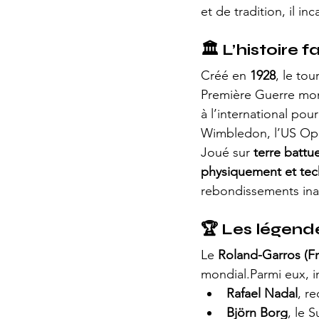
et de tradition, il inc
🏛️ 
L’histoire 
Créé en 
1928
, le to
Première Guerre mond
à l’international pou
Wimbledon, l’US Ope
Joué sur 
terre battu
physiquement et te
rebondissements ina
🏆 
Les légend
Le 
Roland-Garros (F
mondial.Parmi eux, i
Rafael Nadal
, r
Björn Borg
, le 