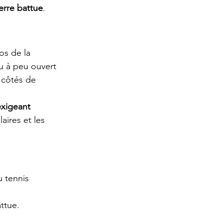
terre battue
.
os de la 
u à peu ouvert 
 côtés de 
exigeant 
aires et les 
u tennis 
attue.