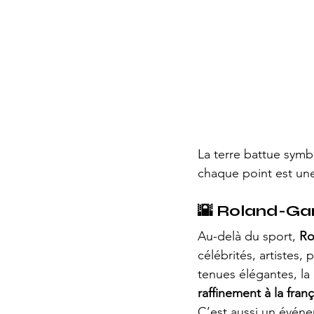
La terre battue symb
chaque point est une
🌇 
Roland-Garr
Au-delà du sport, 
Ro
célébrités, artistes,
tenues élégantes, la
raffinement à la fran
C’est aussi un évén