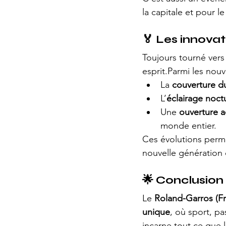
la capitale et pour l
🏅 
Les innova
Toujours tourné vers l
esprit.Parmi les nouv
La 
couverture du
L’
éclairage noct
Une 
ouverture 
monde entier.
Ces évolutions perme
nouvelle génération
🌟 
Conclusion 
Le 
Roland-Garros (F
unique
, où sport, pa
incarne tout ce que 