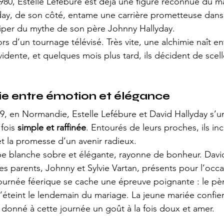
1980, Estelle Lefébure est déjà une figure reconnue du 
yday, de son côté, entame une carrière prometteuse dans
iper du mythe de son père Johnny Hallyday.
lors d’un tournage télévisé. Très vite, une alchimie naît en
idente, et quelques mois plus tard, ils décident de scell
e entre émotion et élégance
, en Normandie, Estelle Lefébure et David Hallyday s’u
fois 
simple et raffinée
. Entourés de leurs proches, ils inc
et la promesse d’un avenir radieux.
be blanche sobre et élégante, rayonne de bonheur. David,
es parents, Johnny et Sylvie Vartan, présents pour l’occa
journée féerique se cache une épreuve poignante : le pèr
éteint le lendemain du mariage. La jeune mariée confier
onné à cette journée un goût à la fois doux et amer.