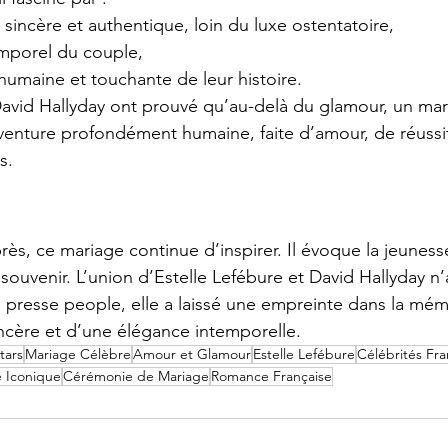
incère et authentique, loin du luxe ostentatoire,
emporel du couple,
humaine et touchante de leur histoire.
David Hallyday ont prouvé qu’au-delà du glamour, un mar
 aventure profondément humaine, faite d’amour, de réussi
s.
rès, ce mariage continue d’inspirer. Il évoque la jeunesse
u souvenir. L’union d’Estelle Lefébure et David Hallyday n’
presse people, elle a laissé une empreinte dans la mémo
incère et d’une élégance intemporelle.
tars
Mariage Célèbre
Amour et Glamour
Estelle Lefébure
Célébrités Fra
 Iconique
Cérémonie de Mariage
Romance Française