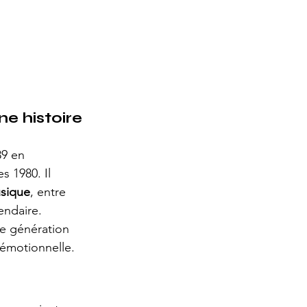
e histoire 
89 en 
 1980. Il 
usique
, entre 
endaire.
e génération 
 émotionnelle.