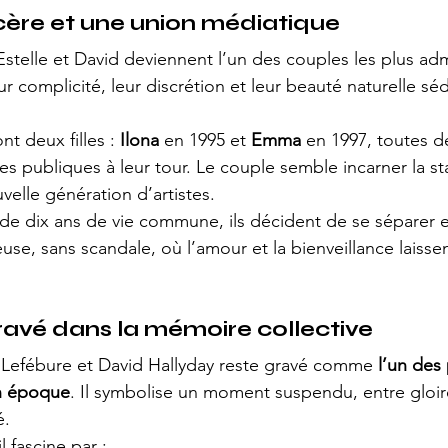
ère et une union médiatique
Estelle et David deviennent l’un des couples les plus ad
ur complicité, leur discrétion et leur beauté naturelle séd
t deux filles : 
Ilona
 en 1995 et 
Emma
 en 1997, toutes 
es publiques à leur tour. Le couple semble incarner la stab
elle génération d’artistes.
 de dix ans de vie commune, ils décident de se séparer 
se, sans scandale, où l’amour et la bienveillance laisse
avé dans la mémoire collective
 Lefébure et David Hallyday reste gravé comme 
l’un des
n époque
. Il symbolise un moment suspendu, entre gloire
é.
l fascine par :