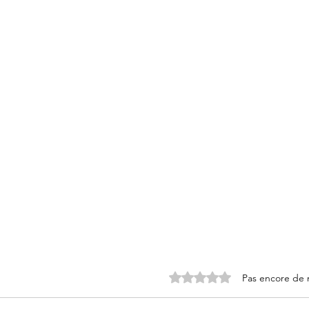
Noté 0 étoile sur 5.
Pas encore de 