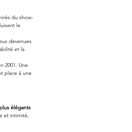
mirés du show-
uisent le 
deux devenues 
ilité et la 
en 2001. Une 
nt place à une 
 plus élégants 
 et intimité, 