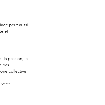
iage peut aussi 
te et 
, la passion, la 
a pas 
ire collective 
nçaises