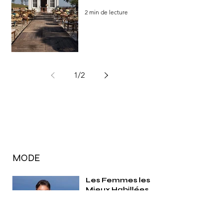
2 min de lecture
1
/
2
MODE
Les Femmes les
Mieux Habillées
de 2026 : Les 100
Icônes de Mode
qui Définissent le