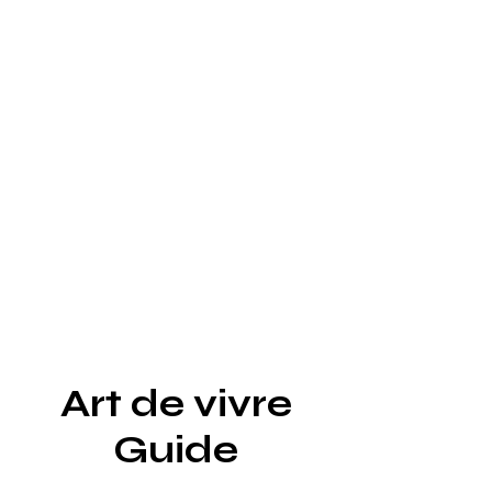
Noms Influents qui
créatifs qui
Définissent le Style
façonnent le 
dans le Monde
mondial
Art de vivre
Guide