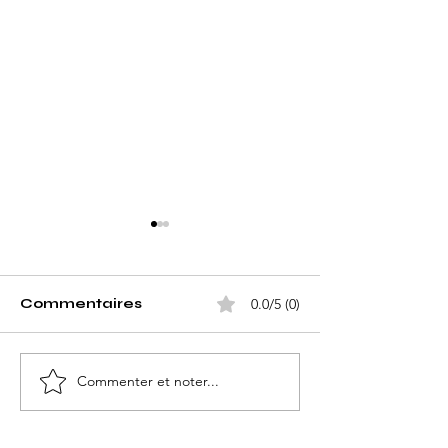
Commentaires
0.0/5 (0)
Commenter et noter...
Les 100 Icônes
Best Fashion
Mondiales de la
Designers 202
Mode en 2026 : Les
100 visionnair