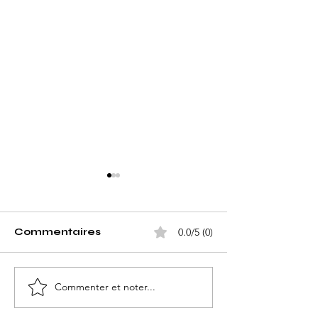
Commentaires
0.0/5 (0)
Commenter et noter...
Top 100 des Meilleurs
Top 100 des M
Lieux de Mariage aux
Lieux de Mar