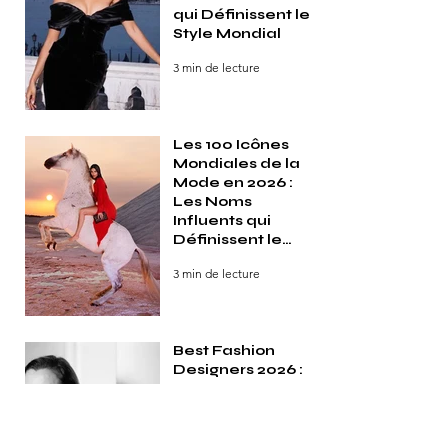
qui Définissent le
Style Mondial
3 min de lecture
Les 100 Icônes
Mondiales de la
Mode en 2026 :
Les Noms
Influents qui
Définissent le
Style dans le
3 min de lecture
Monde
Best Fashion
Designers 2026 :
Les 100
visionnaires
créatifs qui
façonnent le style