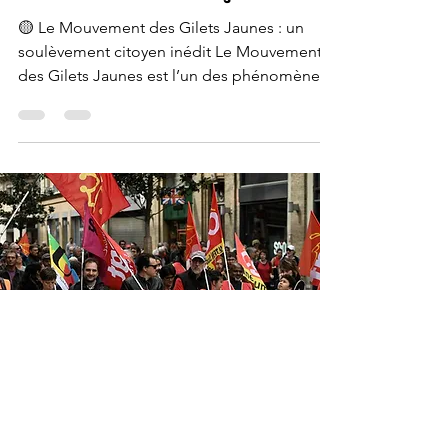
🟡 Le Mouvement des Gilets Jaunes : un
soulèvement citoyen inédit Le Mouvement
des Gilets Jaunes est l’un des phénomènes
sociaux les plus marquants de la France
contemporaine.Né en 2018, il a rassemblé
des milliers de citoyens issus de tous
horizons, principalement des classes
populaires et moyennes, mobilisés contre la
hausse du coût de la vie , les taxes sur le
carburant et plus largement le sentiment
d’injustice sociale . Au-delà des
manifestations, ce mouvement a mis en