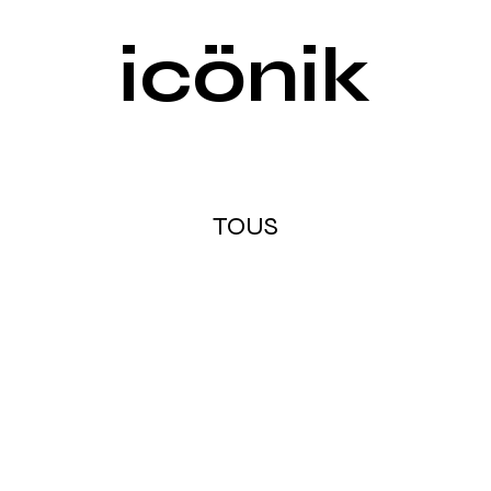
icönik
TOUS