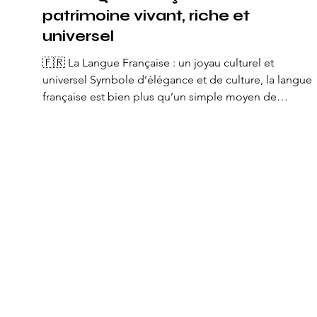
patrimoine vivant, riche et
universel
🇫🇷 La Langue Française : un joyau culturel et
universel Symbole d’élégance et de culture, la langue
française est bien plus qu’un simple moyen de
communication : c’est un héritage historique, artistiqu
et identitaire .Parlée par plus de 320 millions de
locuteurs à travers le monde, elle est aujourd’hui la
cinquième langue la plus utilisée sur la planète et l’un
des plus enseignées.Sa beauté, sa précision et sa
musicalité font d’elle un outil de pensée et de créatio
in