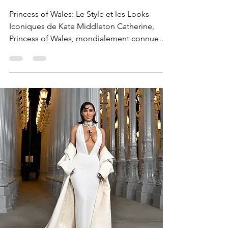
Princess of Wales: Le Style et les Looks
Iconiques de Kate Middleton Catherine,
Princess of Wales, mondialement connue
sous le nom de Kate Middleton, est devenue
l’une des icônes de mode les plus admirées
au monde. La princesse de Galles incarne
une élégance intemporelle, une
sophistication raffinée et un glamour royal
moderne. Au fil des années, le style et les
looks iconiques de Kate Middleton ont
influencé les tendances mode à l’échelle
mondiale. Des tournées royales aux g