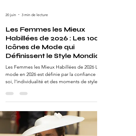
20 juin
3 min de lecture
Les Femmes les Mieux
Habillées de 2026 : Les 100
Icônes de Mode qui
Définissent le Style Mondial
Les Femmes les Mieux Habillées de 2026 La
mode en 2026 est définie par la confiance en
soi, l’individualité et des moments de style
inoubliables. Des avant-premières
hollywoodiennes aux défilés de luxe, en
passant par les galas exclusifs et les
semaines de la mode internationales, les
femmes les plus élégantes du monde
continuent d’influencer les tendances
mondiales et de redéfinir le glamour