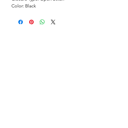
Color:
Black
icönik
© icönik 2026. Alle Rechte vorbehalten