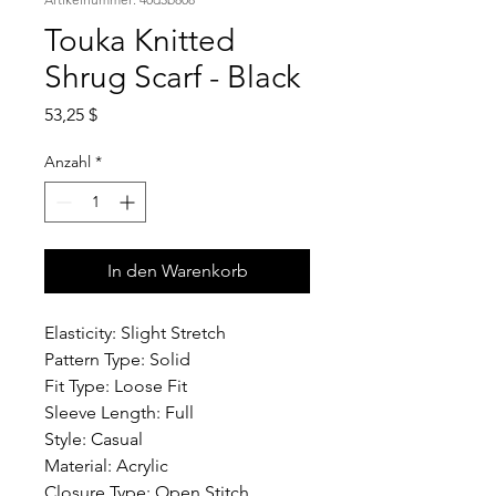
Touka Knitted
Shrug Scarf - Black
Preis
53,25 $
Anzahl
*
In den Warenkorb
Elasticity:
Slight Stretch
Pattern Type:
Solid
Fit Type:
Loose Fit
Sleeve Length:
Full
Style:
Casual
Material:
Acrylic
Closure Type:
Open Stitch