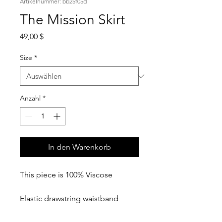
Artikelnummer: bb25f05d
The Mission Skirt
Preis
49,00 $
Size
*
Anzahl
*
In den Warenkorb
This piece is 100% Viscose
Elastic drawstring waistband